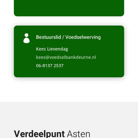

Bestuurslid / Voedselwerving
Kees Lievendag
kees@voedselbankdeurne.nl
06-8137 2537
Verdeelpunt
Asten