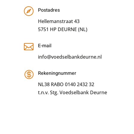

Postadres
Hellemanstraat 43
5751 HP DEURNE (NL)

E-mail
info@voedselbankdeurne.nl

Rekeningnummer
NL38 RABO 0140 2432 32
t.n.v. Stg. Voedselbank Deurne