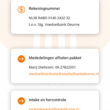

Rekeningnummer
NL38 RABO 0140 2432 32
t.n.v. Stg. Voedselbank Deurne

Mededelingen afhalen pakket
Marij Dielissen: 06 27822551
voedseldistributie@voedselbankdeurne.nl

Intake en hercontrole
intake@voedselbankdeurne.nl